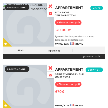
APPARTEMENT
PROFESSIONNEL
VENTE
LYON 69006
TETE D'OR VITTON
> Simuler mon prêt
140 000€
lyon 6 - les hesperides - t2 avec
balcon et climatisation
07/08/2026
RHONE
44 M²
2
PIÈCE(S)
-
green-acres.fr
APPARTEMENT
PROFESSIONNEL
LOCATION
SAINT SYMPHORIEN SUR
COISE 69590
> Simuler mon prêt
670€
07/08/2026
RHONE