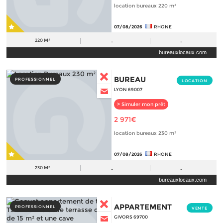
location bureaux 220 m²
07/08/2026
RHONE
220 M²
-
-
bureauxlocaux.com
BUREAU
PROFESSIONNEL
LOCATION
LYON 69007
> Simuler mon prêt
2 971€
location bureaux 230 m²
07/08/2026
RHONE
230 M²
-
-
bureauxlocaux.com
APPARTEMENT
PROFESSIONNEL
VENTE
GIVORS 69700