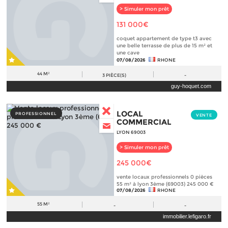
> Simuler mon prêt
131 000€
coquet appartement de type t3 avec
une belle terrasse de plus de 15 m² et
une cave
07/08/2026
RHONE
44 M²
3
PIÈCE(S)
-
guy-hoquet.com
LOCAL
PROFESSIONNEL
VENTE
COMMERCIAL
LYON 69003
> Simuler mon prêt
245 000€
vente locaux professionnels 0 pièces
55 m² à lyon 3ème (69003) 245 000 €
07/08/2026
RHONE
55 M²
-
-
immobilier.lefigaro.fr