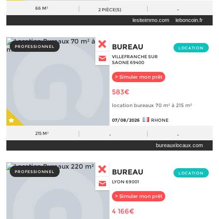
66 M²
2
PIÈCE(S)
-
lesiteimmo.com
leboncoin.fr
BUREAU
PROFESSIONNEL
LOCATION
VILLEFRANCHE SUR
SAONE 69400
> Simuler mon prêt
583€
location bureaux 70 m² à 215 m²
07/08/2026
RHONE
215 M²
-
-
bureauxlocaux.com
BUREAU
PROFESSIONNEL
LOCATION
LYON 69001
> Simuler mon prêt
4 166€