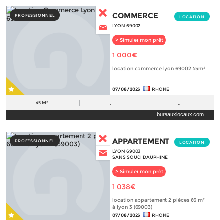
COMMERCE
PROFESSIONNEL
LOCATION
LYON 69002
> Simuler mon prêt
1 000€
location commerce lyon 69002 45m²
07/08/2026
RHONE
45 M²
-
-
bureauxlocaux.com
APPARTEMENT
PROFESSIONNEL
LOCATION
LYON 69003
SANS SOUCI DAUPHINE
> Simuler mon prêt
1 038€
location appartement 2 pièces 66 m²
à lyon 3 (69003)
07/08/2026
RHONE