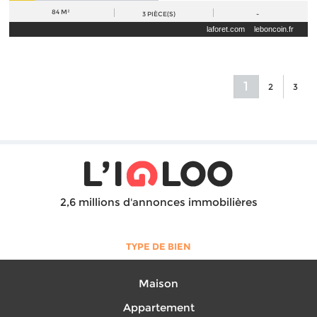
84 M²
3
PIÈCE(S)
-
laforet.com
leboncoin.fr
1
2
3
2,6 millions d'annonces immobilières
TYPE DE BIEN
Maison
Appartement