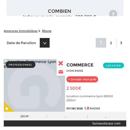
COMBIEN
Indiquer un prix, exemple : 200 000 €
Annonces Immobilères
Rhone
1
Date de Parution
2
3
COMMERCE
PROFESSIONNEL
LOCATION
LYON 69002
> Simuler mon prêt
2 500€
location commerce lyon 69002
250m²
07/08/2026
RHONE
250 M²
-
-
bureauxlocaux.com