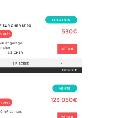
LOCATION
 SUR CHER 18190
530€
n prêt
ur et garage
r cher
DÉTAIL
|
CHER
3
PIÈCE(S)
-
leboncoin.fr
VENTE
123 050€
n prêt
0 m² saintes
DÉTAIL