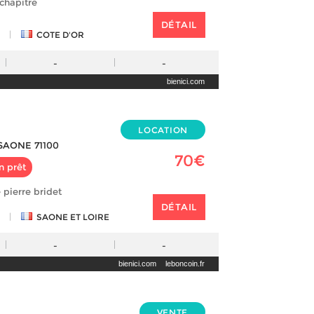
chapitre
DÉTAIL
|
COTE D'OR
-
-
bienici.com
LOCATION
SAONE 71100
70€
n prêt
 pierre bridet
DÉTAIL
|
SAONE ET LOIRE
-
-
bienici.com
leboncoin.fr
VENTE