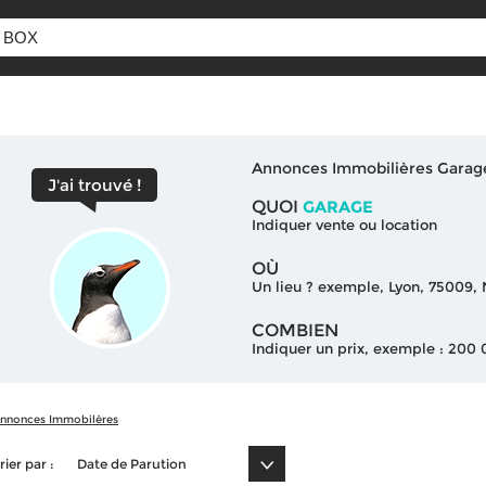
Annonces Immobilières Garag
J'ai trouvé !
QUOI
GARAGE
Indiquer vente ou location
OÙ
Un lieu ? exemple, Lyon, 75009
COMBIEN
Indiquer un prix, exemple : 200
nnonces Immobilères
rier par :
Date de Parution