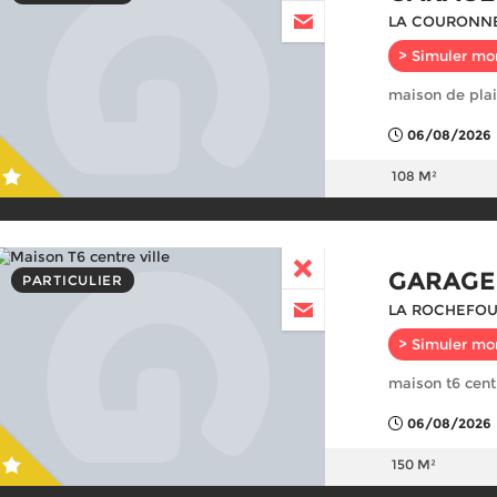
LA COURONNE
> Simuler mo
maison de pla
06/08/2026
108 M²
GARAGE
PARTICULIER
LA ROCHEFOU
> Simuler mo
maison t6 centr
06/08/2026
150 M²