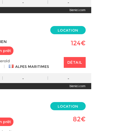
-
-
bienici.com
LOCATION
IEN
124€
n prêt
herold
DÉTAIL
|
ALPES MARITIMES
-
-
bienici.com
LOCATION
82€
n prêt