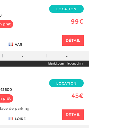
LOCATION
0
99€
n prêt
DÉTAIL
|
VAR
-
-
bienici.com
leboncoin.fr
LOCATION
42600
45€
n prêt
lace de parking
DÉTAIL
|
LOIRE