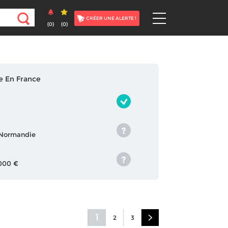
CRÉER UNE ALERTE !
(
0
)
(
0
)
e En France
, Normandie
 000 €
1
2
3