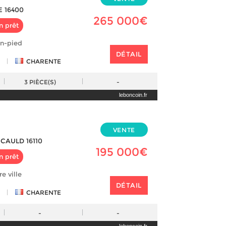
 16400
265 000€
n prêt
in-pied
DÉTAIL
|
CHARENTE
3
PIÈCE(S)
-
leboncoin.fr
VENTE
CAULD 16110
195 000€
n prêt
e ville
DÉTAIL
|
CHARENTE
-
-