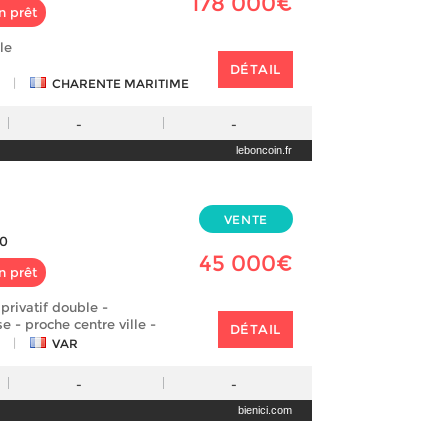
178 000€
n prêt
le
DÉTAIL
|
CHARENTE MARITIME
-
-
leboncoin.fr
VENTE
0
45 000€
n prêt
privatif double -
e - proche centre ville -
DÉTAIL
|
VAR
-
-
bienici.com