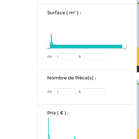
Surface ( m² ) :
de
à
Nombre de Pièce(s) :
de
à
Prix ( € ) :