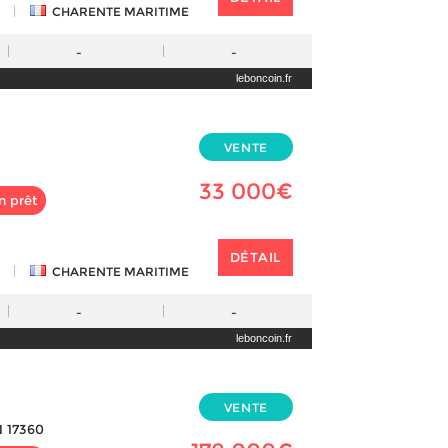
|
CHARENTE MARITIME
-
-
leboncoin.fr
VENTE
33 000€
n prêt
DÉTAIL
|
CHARENTE MARITIME
-
-
leboncoin.fr
VENTE
 17360