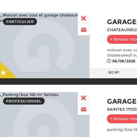
GARAGE
PARTICULIER
CHATEAUNEUF
> Simuler mo
maison avec co
chateauneuf su
06/08/2026
80 M²
GARAGE
PROFESSIONNEL
SAINTES 17100
> Simuler mo
parking/box 14