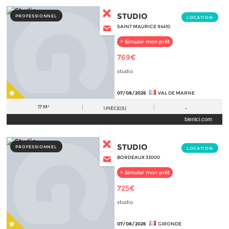
STUDIO
PROFESSIONNEL
LOCATION
SAINT MAURICE 94410
> Simuler mon prêt
769€
studio
07/08/2026
VAL DE MARNE
17 M²
1
PIÈCE(S)
-
bienici.com
STUDIO
PROFESSIONNEL
LOCATION
BORDEAUX 33000
> Simuler mon prêt
725€
studio
07/08/2026
GIRONDE