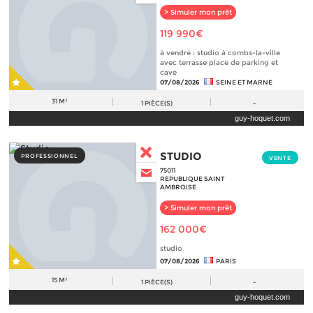
> Simuler mon prêt
119 990€
à vendre : studio à combs-la-ville
avec terrasse place de parking et
cave
07/08/2026
SEINE ET MARNE
31 M²
1
PIÈCE(S)
-
guy-hoquet.com
STUDIO
PROFESSIONNEL
VENTE
75011
REPUBLIQUE SAINT
AMBROISE
> Simuler mon prêt
162 000€
studio
07/08/2026
PARIS
15 M²
1
PIÈCE(S)
-
guy-hoquet.com