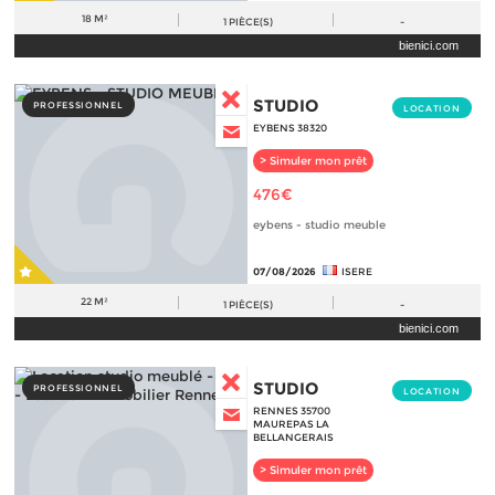
18 M²
1
PIÈCE(S)
-
bienici.com
STUDIO
PROFESSIONNEL
LOCATION
EYBENS 38320
> Simuler mon prêt
476€
eybens - studio meuble
07/08/2026
ISERE
22 M²
1
PIÈCE(S)
-
bienici.com
STUDIO
PROFESSIONNEL
LOCATION
RENNES 35700
MAUREPAS LA
BELLANGERAIS
> Simuler mon prêt