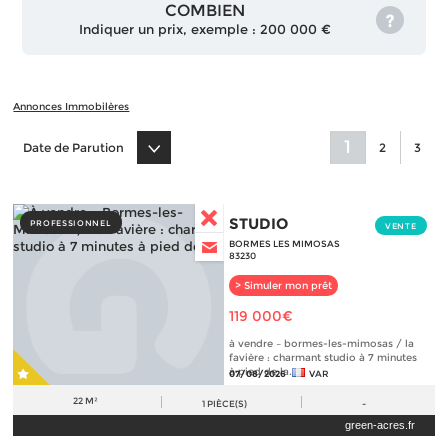
COMBIEN
Indiquer un prix, exemple : 200 000 €
Annonces Immobilères
1
Date de Parution
2
3
STUDIO
PROFESSIONNEL
VENTE
BORMES LES MIMOSAS
83230
> Simuler mon prêt
119 000€
à vendre – bormes-les-mimosas / la
favière : charmant studio à 7 minutes
à pied de la...
07/08/2026
VAR
22 M²
1
PIÈCE(S)
-
green-acres.fr