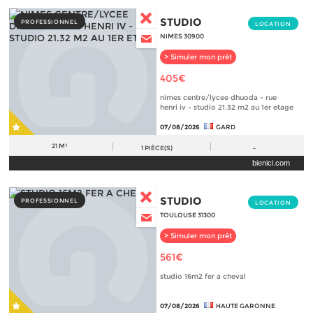
STUDIO
PROFESSIONNEL
LOCATION
NIMES 30900
> Simuler mon prêt
405€
nimes centre/lycee dhuoda - rue
henri iv - studio 21.32 m2 au 1er etage
07/08/2026
GARD
21 M²
1
PIÈCE(S)
-
bienici.com
STUDIO
PROFESSIONNEL
LOCATION
TOULOUSE 31300
> Simuler mon prêt
561€
studio 16m2 fer a cheval
07/08/2026
HAUTE GARONNE