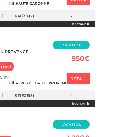
|
HAUTE GARONNE
6
PIÈCE(S)
-
leboncoin.fr
LOCATION
EN PROVENCE
950€
n prêt
65 m²
DÉTAIL
|
ALPES DE HAUTE PROVENCE
3
PIÈCE(S)
-
leboncoin.fr
LOCATION