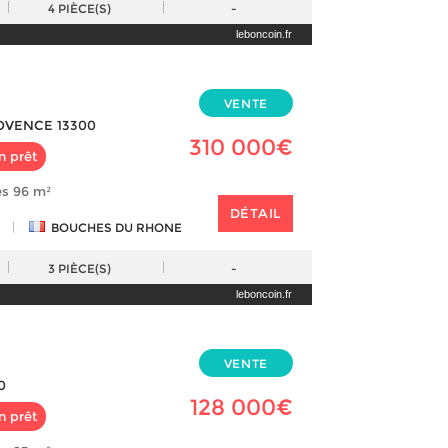
4
PIÈCE(S)
-
leboncoin.fr
VENTE
OVENCE 13300
310 000€
n prêt
es 96 m²
DÉTAIL
|
BOUCHES DU RHONE
3
PIÈCE(S)
-
leboncoin.fr
VENTE
0
128 000€
n prêt