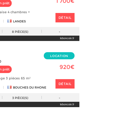
1 700€
n prêt
daise 4 chambres +
DÉTAIL
|
LANDES
8
PIÈCE(S)
-
leboncoin.fr
LOCATION
0
920€
n prêt
age 3 pièces 65 m²
DÉTAIL
|
BOUCHES DU RHONE
3
PIÈCE(S)
-
leboncoin.fr