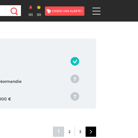
CRÉER UNE ALERTE !
(
0
)
(
0
)
, Normandie
 000 €
1
2
3