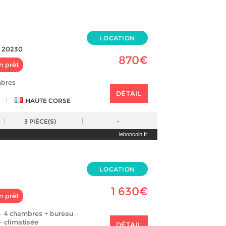
LOCATION
 20230
870€
n prêt
mbres
DÉTAIL
|
HAUTE CORSE
3
PIÈCE(S)
-
leboncoin.fr
LOCATION
1 630€
n prêt
– 4 chambres + bureau –
– climatisée
DÉTAIL