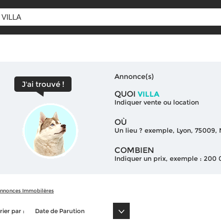
Annonce(s)
J'ai trouvé !
QUOI
VILLA
Indiquer vente ou location
OÙ
Un lieu ? exemple, Lyon, 75009
COMBIEN
Indiquer un prix, exemple : 200
nnonces Immobilères
rier par :
Date de Parution