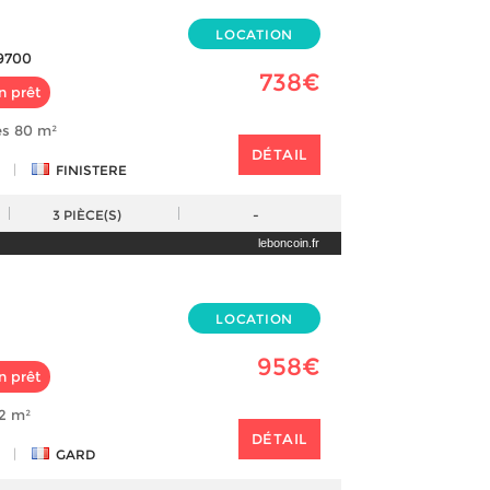
LOCATION
9700
738€
n prêt
es 80 m²
DÉTAIL
|
FINISTERE
3
PIÈCE(S)
-
leboncoin.fr
LOCATION
958€
n prêt
72 m²
DÉTAIL
|
GARD