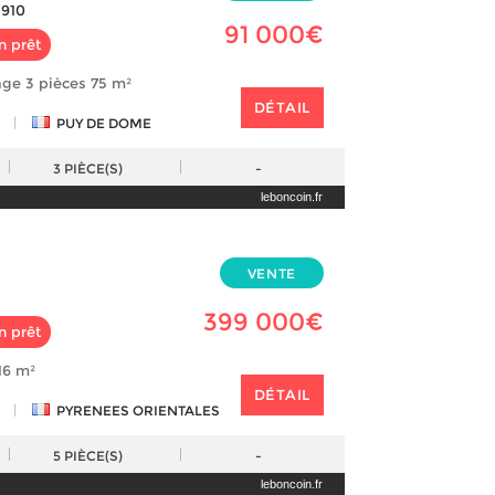
910
91 000€
n prêt
age 3 pièces 75 m²
DÉTAIL
|
PUY DE DOME
3
PIÈCE(S)
-
leboncoin.fr
VENTE
399 000€
n prêt
116 m²
DÉTAIL
|
PYRENEES ORIENTALES
5
PIÈCE(S)
-
leboncoin.fr