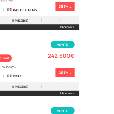
es 95 m²
DÉTAIL
|
PAS DE CALAIS
5
PIÈCE(S)
-
leboncoin.fr
VENTE
242 500€
n prêt
e t6 155m2
DÉTAIL
|
GERS
6
PIÈCE(S)
-
leboncoin.fr
VENTE