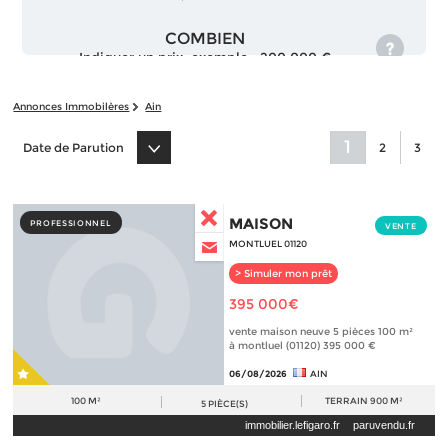
COMBIEN
Indiquer un prix, exemple : 200 000 €
Annonces Immobilères
Ain
1
Date de Parution
2
3
MAISON
PROFESSIONNEL
VENTE
MONTLUEL 01120
> Simuler mon prêt
395 000€
vente maison neuve 5 pièces 100 m²
à montluel (01120) 395 000 €
06/08/2026
AIN
100 M²
TERRAIN
900 M²
5
PIÈCE(S)
immobilier.lefigaro.fr
paruvendu.fr