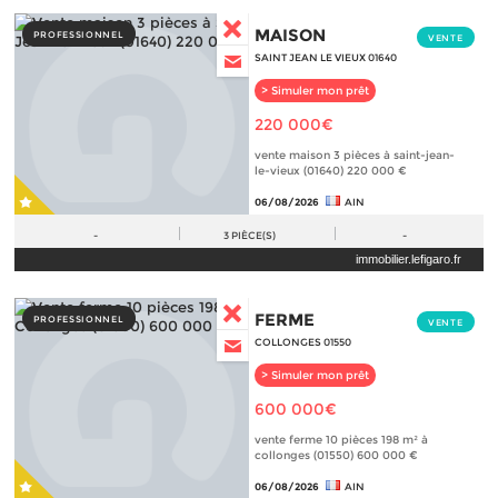
MAISON
PROFESSIONNEL
VENTE
SAINT JEAN LE VIEUX 01640
> Simuler mon prêt
220 000€
vente maison 3 pièces à saint-jean-
le-vieux (01640) 220 000 €
06/08/2026
AIN
-
3
PIÈCE(S)
-
immobilier.lefigaro.fr
FERME
PROFESSIONNEL
VENTE
COLLONGES 01550
> Simuler mon prêt
600 000€
vente ferme 10 pièces 198 m² à
collonges (01550) 600 000 €
06/08/2026
AIN