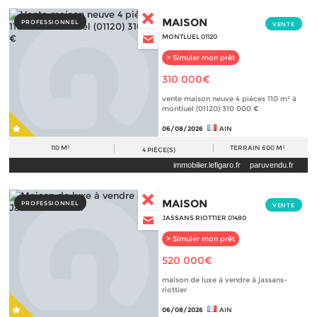
MAISON
PROFESSIONNEL
VENTE
MONTLUEL 01120
> Simuler mon prêt
310 000€
vente maison neuve 4 pièces 110 m² à
montluel (01120) 310 000 €
06/08/2026
AIN
110 M²
TERRAIN
600 M²
4
PIÈCE(S)
immobilier.lefigaro.fr
paruvendu.fr
MAISON
PROFESSIONNEL
VENTE
JASSANS RIOTTIER 01480
> Simuler mon prêt
520 000€
maison de luxe à vendre à jassans-
riottier
06/08/2026
AIN