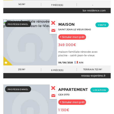
145 M²
7
PIÈCE(S)
-
lux-residence.com
MAISON
PROFESSIONNEL
VENTE
SAINT JEAN LE VIEUX 01640
> Simuler mon prêt
349 000€
maison familiale rénovée avec
piscine – saint-jean-le-vieux
06/08/2026
AIN
210 M²
TERRAIN
723 M²
6
PIÈCE(S)
reseau-expertimo.fr
APPARTEMENT
PROFESSIONNEL
LOCATION
GEX 01170
> Simuler mon prêt
1 130€