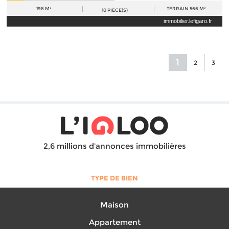
198 M²
TERRAIN
566 M²
10
PIÈCE(S)
immobilier.lefigaro.fr
1
2
3
2,6 millions d'annonces immobilières
TYPE DE BIEN
Maison
Appartement