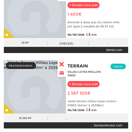
> Simuler mon prêt
1 400€
divonne à deux pas du centre-ville
joli type 2 meublé de 39.37 m2
06/08/2026
AIN
39 M²
2
PIÈCE(S)
-
bienici.com
TERRAIN
PROFESSIONNEL
VENTE
VILLIEU LOYES MOLLON
01800
> Simuler mon prêt
2 567 305€
vente terrain villieu loyes mollon
01800 1441m² à 25396m²
06/08/2026
AIN
25 396 M²
-
bureauxlocaux.com