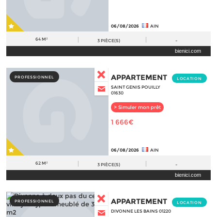
06/08/2026
AIN
64 M²
3
PIÈCE(S)
-
bienici.com
APPARTEMENT
PROFESSIONNEL
LOCATION
SAINT GENIS POUILLY
01630
> Simuler mon prêt
1 666€
06/08/2026
AIN
62 M²
3
PIÈCE(S)
-
bienici.com
APPARTEMENT
PROFESSIONNEL
LOCATION
DIVONNE LES BAINS 01220