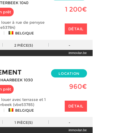
TERBEEK 1040
1 200€
n prêt
louer à rue de pervyse
be53784)
DÉTAIL
|
BELGIQUE
2
PIÈCE(S)
-
immovlan.be
EMENT
LOCATION
CHAARBEEK 1030
960€
n prêt
louer avec terrasse et 1
rbeek (vbe53785)
DÉTAIL
|
BELGIQUE
1
PIÈCE(S)
-
immovlan.be