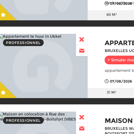
lambrechts-wo
07/08/2026
60 M²
APPART
PROFESSIONNEL
BRUXELLES UC
> Simuler mo
appartement te
07/08/2026
31 M²
MAISON
PROFESSIONNEL
BRUXELLES W
BOITSFORT 11