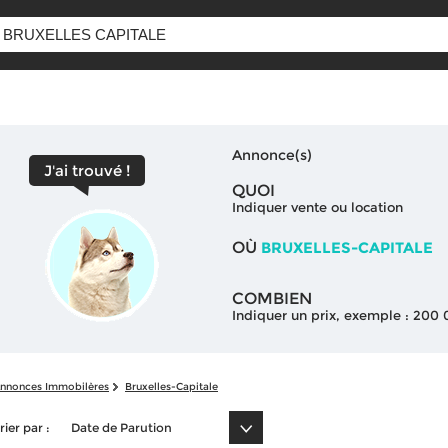
Annonce(s)
J'ai trouvé !
QUOI
Indiquer vente ou location
OÙ
BRUXELLES-CAPITALE
COMBIEN
Indiquer un prix, exemple : 200
nnonces Immobilères
Bruxelles-Capitale
rier par :
Date de Parution