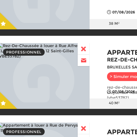
07/08/2026
38 M²
APPART
PROFESSIONNEL
REZ-DE-C
BRUXELLES SA
> Simuler mo
rez-de-chaussé
07/08/2026
cluysenaar n&#
(vbe53782)
40 M²
APPART
PROFESSIONNEL