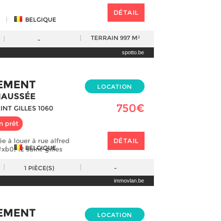
DÉTAIL
|
BELGIQUE
TERRAIN
997 M²
-
spotto.be
EMENT
LOCATION
HAUSSÉE
750€
INT GILLES 1060
n prêt
e à louer à rue alfred
DÉTAIL
|
BELGIQUE
xb0; 12 saint-gilles
1
PIÈCE(S)
-
immovlan.be
EMENT
LOCATION