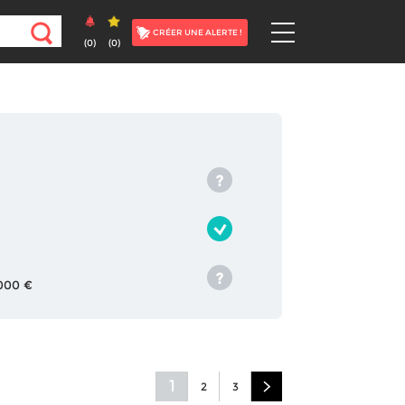
CRÉER UNE ALERTE !
(
0
)
(
0
)
 000 €
1
2
3