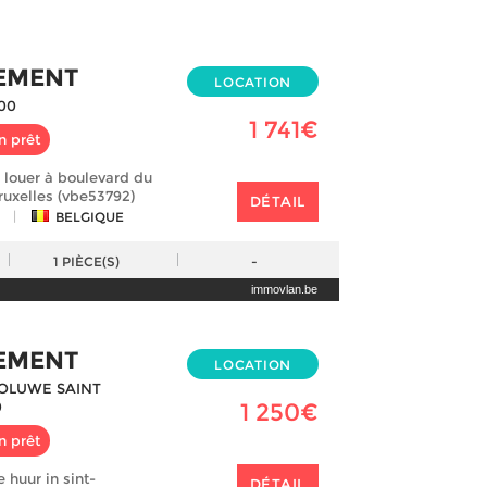
EMENT
LOCATION
00
1 741€
n prêt
louer à boulevard du
ruxelles (vbe53792)
DÉTAIL
|
BELGIQUE
1
PIÈCE(S)
-
immovlan.be
EMENT
LOCATION
OLUWE SAINT
0
1 250€
n prêt
 huur in sint-
DÉTAIL