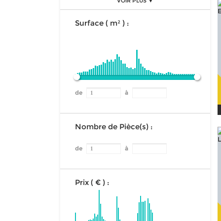
VOIR PLUS ▼
Surface ( m² ) :
de
à
Nombre de Pièce(s) :
de
à
Prix ( € ) :