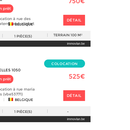
750€
n prêt
cation à rue des
DÉTAIL
termael-boitsfort
|
BELGIQUE
TERRAIN
100 M²
1
PIÈCE(S)
immovlan.be
COLOCATION
ELLES 1050
525€
n prêt
cation à rue maria
s (vbe53771)
DÉTAIL
|
BELGIQUE
1
PIÈCE(S)
-
immovlan.be