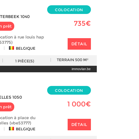
COLOCATION
TERBEEK 1040
735€
n prêt
cation à rue louis hap
53775)
DÉTAIL
|
BELGIQUE
TERRAIN
500 M²
1
PIÈCE(S)
immovlan.be
COLOCATION
ELLES 1050
1 000€
n prêt
cation à place du
lles (vbe53777)
DÉTAIL
|
BELGIQUE