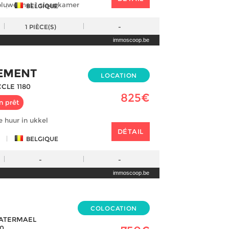
luwe met 1 slaapkamer
|
BELGIQUE
1
PIÈCE(S)
-
immoscoop.be
EMENT
LOCATION
CLE 1180
825€
n prêt
 huur in ukkel
DÉTAIL
|
BELGIQUE
-
-
immoscoop.be
COLOCATION
ATERMAEL
70