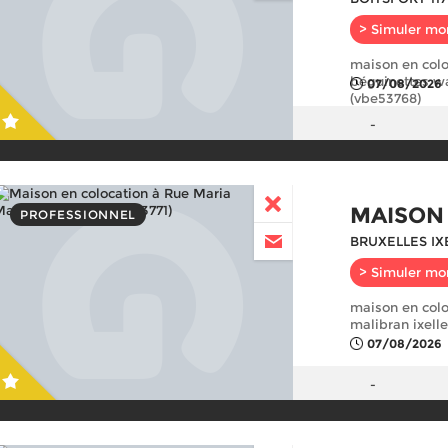
> Simuler mo
maison en colo
béguinettes wa
07/08/2026
(vbe53768)
-
MAISON
PROFESSIONNEL
BRUXELLES IX
> Simuler mo
maison en colo
malibran ixelle
07/08/2026
-