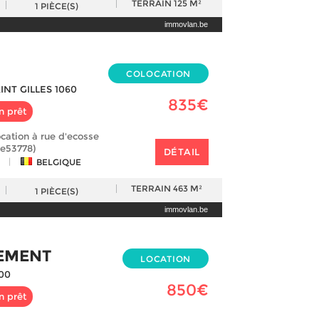
TERRAIN
125 M²
1
PIÈCE(S)
immovlan.be
COLOCATION
INT GILLES 1060
835€
n prêt
cation à rue d'ecosse
be53778)
DÉTAIL
|
BELGIQUE
TERRAIN
463 M²
1
PIÈCE(S)
immovlan.be
EMENT
LOCATION
00
850€
n prêt