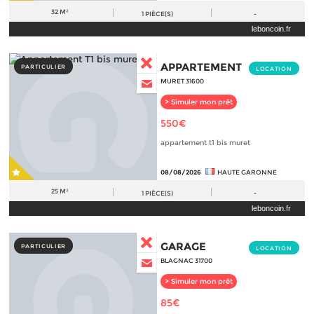
32 M²
1
PIÈCE(S)
-
leboncoin.fr
APPARTEMENT
PARTICULIER
LOCATION
MURET 31600
> Simuler mon prêt
550€
appartement t1 bis muret
08/08/2026
HAUTE GARONNE
25 M²
1
PIÈCE(S)
-
leboncoin.fr
GARAGE
PARTICULIER
LOCATION
BLAGNAC 31700
> Simuler mon prêt
85€