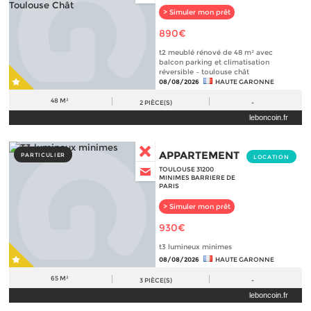
> Simuler mon prêt
890€
t2 meublé rénové de 48 m² avec
balcon parking et climatisation
réversible – toulouse chât
08/08/2026
HAUTE GARONNE
48 M²
2
PIÈCE(S)
-
leboncoin.fr
APPARTEMENT
PARTICULIER
LOCATION
TOULOUSE 31200
MINIMES BARRIERE DE
PARIS
> Simuler mon prêt
930€
t3 lumineux minimes
08/08/2026
HAUTE GARONNE
65 M²
3
PIÈCE(S)
-
leboncoin.fr