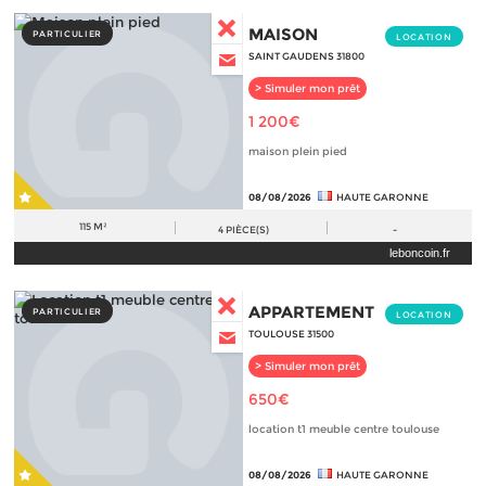
MAISON
PARTICULIER
LOCATION
SAINT GAUDENS 31800
> Simuler mon prêt
1 200€
maison plein pied
08/08/2026
HAUTE GARONNE
115 M²
4
PIÈCE(S)
-
leboncoin.fr
APPARTEMENT
PARTICULIER
LOCATION
TOULOUSE 31500
> Simuler mon prêt
650€
location t1 meuble centre toulouse
08/08/2026
HAUTE GARONNE