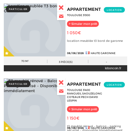
APPARTEMENT
PARTICULIER
LOCATION
TOULOUSE 31300
> Simuler mon prêt
1 050€
location meublée t3 bord de garonne
08/08/2026
HAUTE GARONNE
70 M²
3
PIÈCE(S)
-
leboncoin.fr
APPARTEMENT
PARTICULIER
LOCATION
TOULOUSE 31400
RANGUEIL SAOUZELONG
COTEAUX PECH DAVID
LESPIN
> Simuler mon prêt
1 150€
t3 meublé rénové – balcon – parking
08/08/2026
HAUTE GARONNE
sécurisé – disponible immédiatement