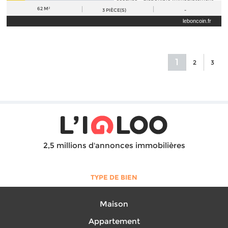
62 M²
3
PIÈCE(S)
-
leboncoin.fr
1
2
3
2,5 millions d'annonces immobilières
TYPE DE BIEN
Maison
Appartement