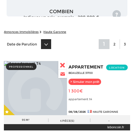
COMBIEN
Indiquer un prix, exemple : 200 000 €
Annonces Immobilères
Haute Garonne
1
Date de Parution
2
3
APPARTEMENT
PROFESSIONNEL
LOCATION
BEAUZELLE 31700
> Simuler mon prêt
1 300€
appartement t4
08/08/2026
HAUTE GARONNE
95 M²
4
PIÈCE(S)
-
leboncoin.fr