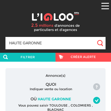
2
5
,
millions
d'annonces
de
particuliers et d'agences
CRÉER ALERTE
FILTRER
Annonce(s)
QUOI
Indiquer vente ou location
OÙ
HAUTE GARONNE
Vous pouvez saisir
TOULOUSE
,
COLOMIERS
,
BLAGNAC