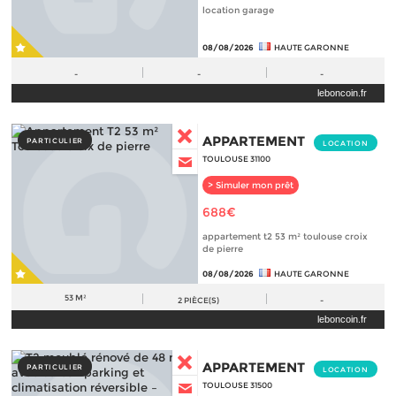
location garage
08/08/2026
HAUTE GARONNE
-
-
-
leboncoin.fr
APPARTEMENT
PARTICULIER
LOCATION
TOULOUSE 31100
> Simuler mon prêt
688€
appartement t2 53 m² toulouse croix
de pierre
08/08/2026
HAUTE GARONNE
53 M²
2
PIÈCE(S)
-
leboncoin.fr
APPARTEMENT
PARTICULIER
LOCATION
TOULOUSE 31500