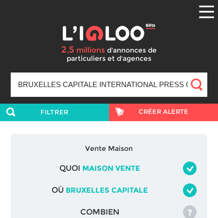
2
5
,
millions
d'annonces
de
particuliers et d'agences
CRÉER ALERTE
FILTRER
Vente Maison
QUOI
MAISON VENTE
OÙ
BRUXELLES CAPITALE
COMBIEN