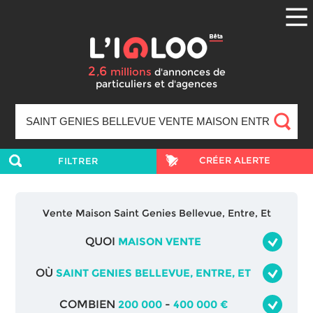
2
6
,
millions
d'annonces
de
particuliers et d'agences
CRÉER ALERTE
FILTRER
Vente Maison Saint Genies Bellevue, Entre, Et
QUOI
MAISON VENTE
OÙ
SAINT GENIES BELLEVUE, ENTRE, ET
COMBIEN
200 000
-
400 000 €