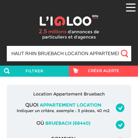
2
5
,
millions
d'annonces
de
particuliers et d'agences
CRÉER ALERTE
FILTRER
Location Appartement Bruebach
QUOI
APPARTEMENT LOCATION
Indiquer un critère, exemple : 3 pièces, 40 m2
OÙ
BRUEBACH (68440)