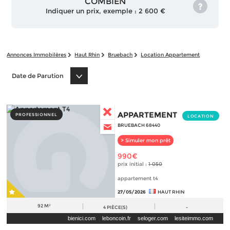
COMBIEN
Indiquer un prix, exemple : 2 600 €
Annonces Immobilères
Haut Rhin
Bruebach
Location Appartement
Date de Parution
APPARTEMENT
PROFESSIONNEL
LOCATION
BRUEBACH 68440
> Simuler mon prêt
990€
prix initial :
1 050
appartement t4
27/05/2026
HAUT RHIN
92 M²
4
PIÈCE(S)
-
bienici.com
leboncoin.fr
seloger.com
lesiteimmo.com