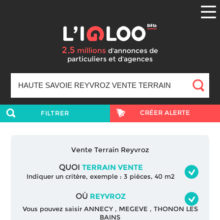
2
5
,
millions
d'annonces
de
particuliers et d'agences
CRÉER ALERTE
FILTRER
Vente Terrain Reyvroz
QUOI
TERRAIN VENTE
Indiquer un critère, exemple : 3 pièces, 40 m2
OÙ
REYVROZ
Vous pouvez saisir
ANNECY
,
MEGEVE
,
THONON LES
BAINS