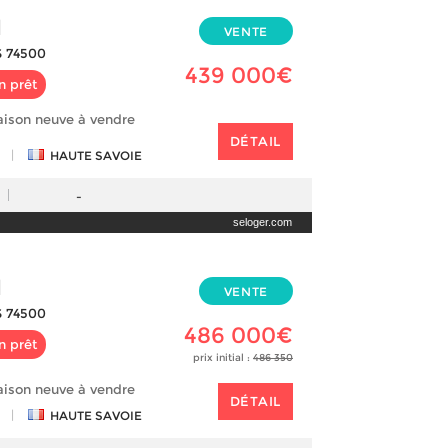
N
VENTE
 74500
439 000€
n prêt
aison neuve à vendre
DÉTAIL
|
HAUTE SAVOIE
-
seloger.com
N
VENTE
 74500
486 000€
n prêt
prix initial :
486 350
aison neuve à vendre
DÉTAIL
|
HAUTE SAVOIE