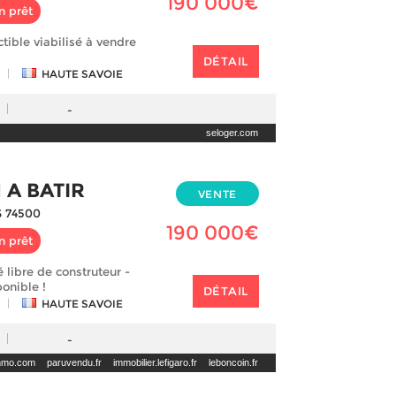
190 000€
n prêt
ctible viabilisé à vendre
DÉTAIL
|
HAUTE SAVOIE
-
seloger.com
 A BATIR
VENTE
 74500
190 000€
n prêt
é libre de construteur -
ponible !
DÉTAIL
|
HAUTE SAVOIE
-
immo.com
paruvendu.fr
immobilier.lefigaro.fr
leboncoin.fr