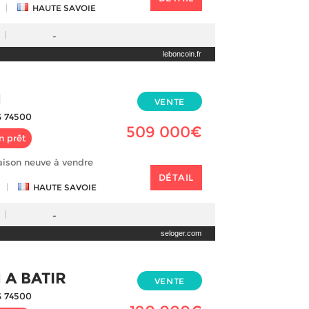
|
HAUTE SAVOIE
-
leboncoin.fr
N
VENTE
 74500
509 000€
n prêt
aison neuve à vendre
DÉTAIL
|
HAUTE SAVOIE
-
seloger.com
 A BATIR
VENTE
 74500