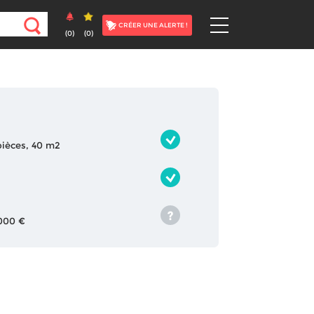
CRÉER UNE ALERTE !
(
0
)
(
0
)
 pièces, 40 m2
 000 €