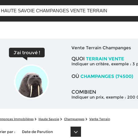
Vente Terrain Champanges
J'ai trouvé !
QUOI
TERRAIN VENTE
Indiquer un critère, exemple : 3
OÙ
CHAMPANGES (74500)
COMBIEN
Indiquer un prix, exemple : 200
nnonces Immobilères
Haute Savoie
Champanges
Vente Terrain
rier par :
Date de Parution