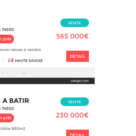
N
VENTE
 74500
565 000€
n prêt
aison neuve à vendre
DÉTAIL
|
HAUTE SAVOIE
-
seloger.com
 A BATIR
VENTE
 74500
230 000€
n prêt
uctible 890m2
DÉTAIL