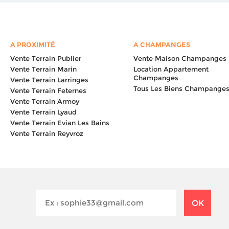
A PROXIMITÉ
A CHAMPANGES
Vente Terrain
Publier
Vente Maison
Champanges
Vente Terrain
Marin
Location Appartement
Champanges
Vente Terrain
Larringes
Tous Les Biens
Champange
Vente Terrain
Feternes
Vente Terrain
Armoy
Vente Terrain
Lyaud
Vente Terrain
Evian Les Bains
Vente Terrain
Reyvroz