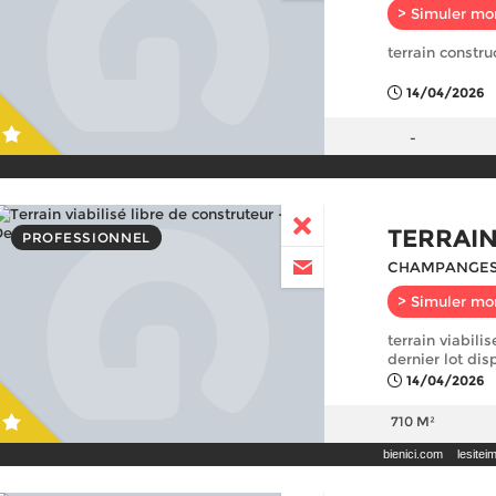
> Simuler mo
terrain constru
14/04/2026
-
TERRAIN
PROFESSIONNEL
CHAMPANGES
> Simuler mo
terrain viabilis
dernier lot dis
14/04/2026
710 M²
bienici.com
lesite