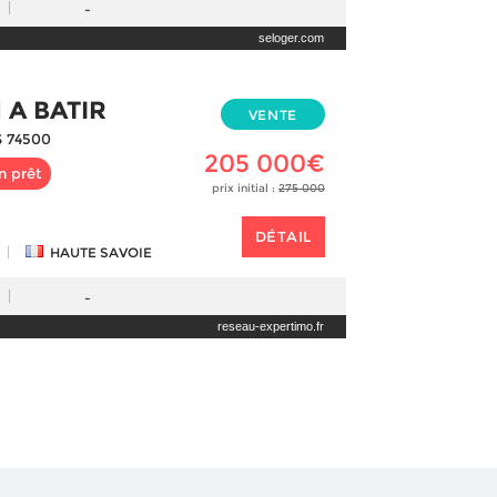
-
seloger.com
 A BATIR
VENTE
 74500
205 000€
n prêt
prix initial :
275 000
DÉTAIL
|
HAUTE SAVOIE
-
reseau-expertimo.fr