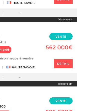
|
HAUTE SAVOIE
-
leboncoin.fr
N
VENTE
500
562 000€
n prêt
aison neuve à vendre
DÉTAIL
|
HAUTE SAVOIE
-
seloger.com
N
VENTE
500