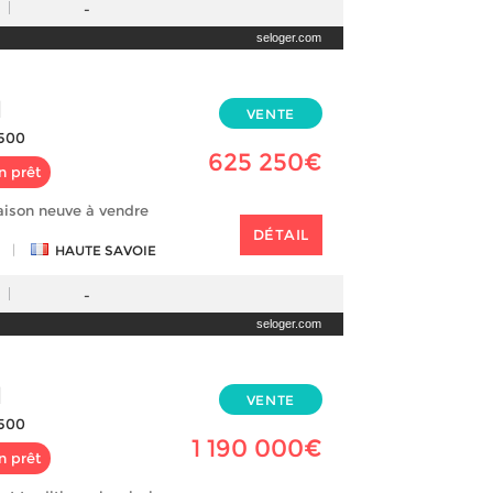
-
seloger.com
N
VENTE
500
625 250€
n prêt
aison neuve à vendre
DÉTAIL
|
HAUTE SAVOIE
-
seloger.com
N
VENTE
500
1 190 000€
n prêt