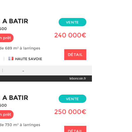
 A BATIR
VENTE
500
240 000€
n prêt
 de 689 m² à larringes
DÉTAIL
|
HAUTE SAVOIE
-
leboncoin.fr
 A BATIR
VENTE
500
250 000€
n prêt
 de 730 m² à larringes
DÉTAIL