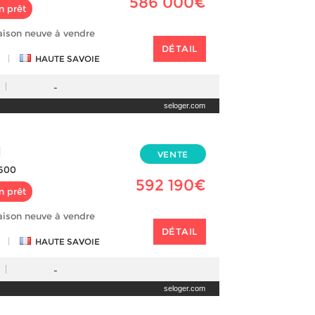
586 000€
n prêt
aison neuve à vendre
DÉTAIL
|
HAUTE SAVOIE
-
seloger.com
N
VENTE
500
592 190€
n prêt
aison neuve à vendre
DÉTAIL
|
HAUTE SAVOIE
-
seloger.com