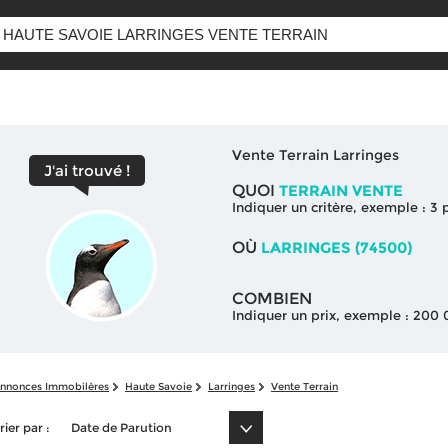
Vente Terrain Larringes
J'ai trouvé !
QUOI
TERRAIN VENTE
Indiquer un critère, exemple : 3
OÙ
LARRINGES (74500)
COMBIEN
Indiquer un prix, exemple : 200
nnonces Immobilères
Haute Savoie
Larringes
Vente Terrain
rier par :
Date de Parution