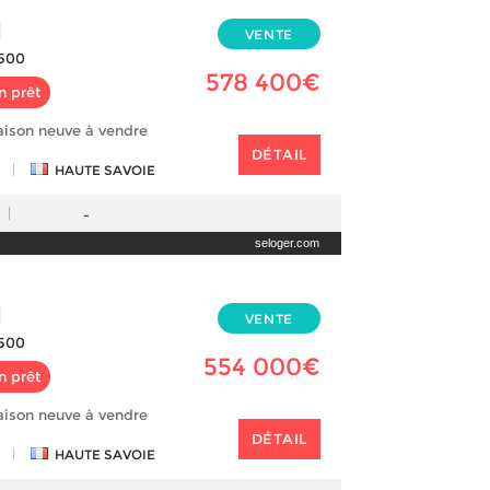
N
VENTE
500
578 400€
n prêt
aison neuve à vendre
DÉTAIL
|
HAUTE SAVOIE
-
seloger.com
N
VENTE
500
554 000€
n prêt
aison neuve à vendre
DÉTAIL
|
HAUTE SAVOIE