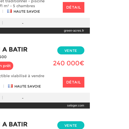
let traditionnel - piscine
571 m² - 5 chambres
DÉTAIL
|
HAUTE SAVOIE
-
green-acres.fr
 A BATIR
VENTE
500
240 000€
n prêt
ctible viabilisé à vendre
DÉTAIL
|
HAUTE SAVOIE
-
seloger.com
 A BATIR
VENTE