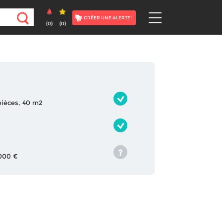
CRÉER UNE ALERTE !
(
0
)
(
0
)
 pièces, 40 m2
 000 €