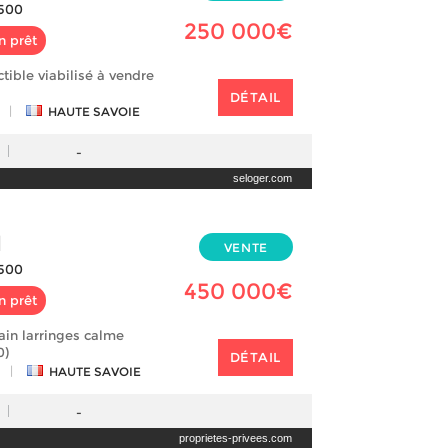
500
250 000€
n prêt
ctible viabilisé à vendre
DÉTAIL
|
HAUTE SAVOIE
-
seloger.com
N
VENTE
500
450 000€
n prêt
rain larringes calme
0)
DÉTAIL
|
HAUTE SAVOIE
-
proprietes-privees.com