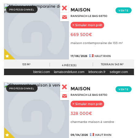
MAISON
PROFESSIONNEL
VENTE
RANSPACH LE BAS 68730
> Simuler mon prêt
669 500€
maison contemporaine de 133 m²
17/06/2026
HAUT RHIN
133 M²
TERRAIN
543 M²
4
PIÈCE(S)
bienici.com
lamaisondeluxe.com
leboncoin.fr
seloger.com
MAISON
PROFESSIONNEL
VENTE
RANSPACH LE BAS 68730
> Simuler mon prêt
328 000€
charmante maison à vendre
09/04/2026
HAUT RHIN