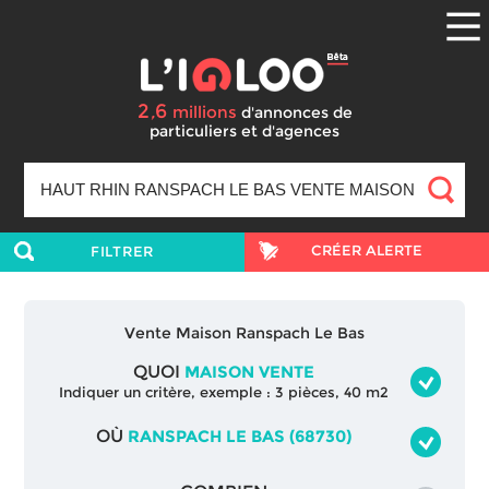
2
6
,
millions
d'annonces
de
particuliers et d'agences
CRÉER ALERTE
FILTRER
Vente Maison Ranspach Le Bas
QUOI
MAISON VENTE
Indiquer un critère, exemple : 3 pièces, 40 m2
OÙ
RANSPACH LE BAS (68730)