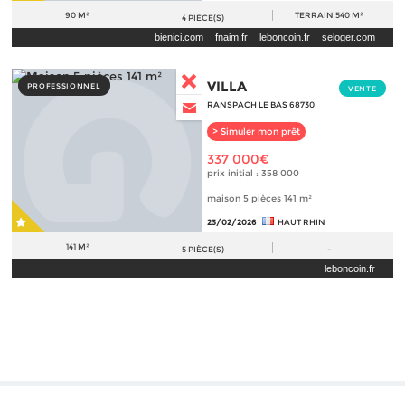
90 M²
TERRAIN
540 M²
4
PIÈCE(S)
bienici.com
fnaim.fr
leboncoin.fr
seloger.com
VILLA
PROFESSIONNEL
VENTE
RANSPACH LE BAS 68730
> Simuler mon prêt
337 000€
prix initial :
358 000
maison 5 pièces 141 m²
23/02/2026
HAUT RHIN
141 M²
5
PIÈCE(S)
-
leboncoin.fr