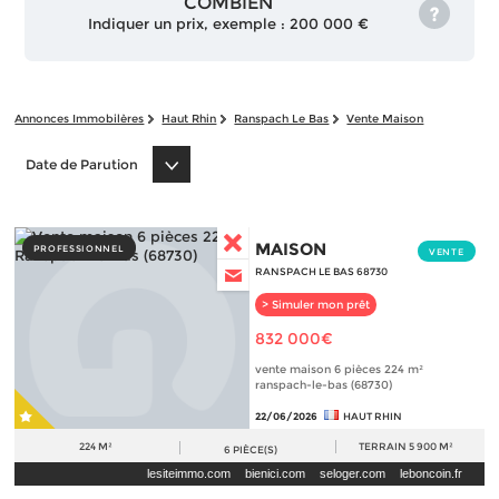
COMBIEN
Indiquer un prix, exemple : 200 000 €
Annonces Immobilères
Haut Rhin
Ranspach Le Bas
Vente Maison
Date de Parution
MAISON
PROFESSIONNEL
VENTE
RANSPACH LE BAS 68730
> Simuler mon prêt
832 000€
vente maison 6 pièces 224 m²
ranspach-le-bas (68730)
22/06/2026
HAUT RHIN
224 M²
TERRAIN
5 900 M²
6
PIÈCE(S)
lesiteimmo.com
bienici.com
seloger.com
leboncoin.fr