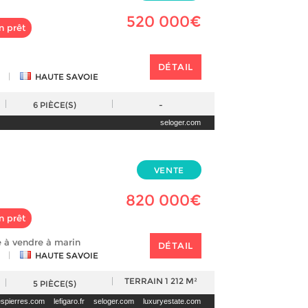
520 000€
n prêt
DÉTAIL
|
HAUTE SAVOIE
6
PIÈCE(S)
-
seloger.com
VENTE
820 000€
n prêt
 à vendre à marin
DÉTAIL
|
HAUTE SAVOIE
TERRAIN
1 212 M²
5
PIÈCE(S)
espierres.com
lefigaro.fr
seloger.com
luxuryestate.com