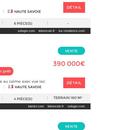
DÉTAIL
|
HAUTE SAVOIE
6
PIÈCE(S)
-
seloger.com
leboncoin.fr
lux-residence.com
VENTE
390 000€
n prêt
e au calme avec vue lac
DÉTAIL
|
HAUTE SAVOIE
TERRAIN
180 M²
4
PIÈCE(S)
bienici.com
leboncoin.fr
seloger.com
VENTE