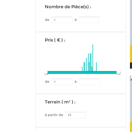
Nombre de Pièce(s) :
de
à
Prix ( € ) :
de
à
Terrain ( m² ) :
à partir de