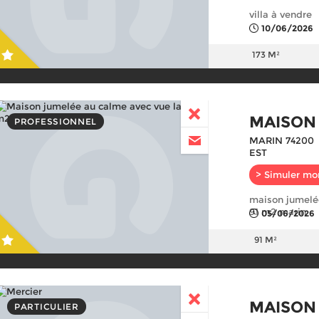
villa à vendre
10/06/2026
173 M²
MAISON
PROFESSIONNEL
MARIN 74200
EST
> Simuler mo
maison jumelé
91 m2 marin
05/06/2026
91 M²
MAISON
PARTICULIER