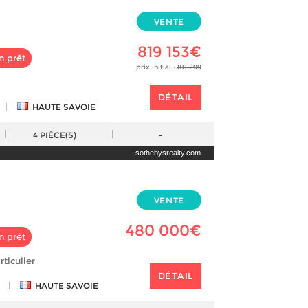
VENTE
819 153€
n prêt
prix initial :
811 299
DÉTAIL
|
HAUTE SAVOIE
4
PIÈCE(S)
-
sothebysrealty.com
VENTE
480 000€
n prêt
rticulier
DÉTAIL
|
HAUTE SAVOIE