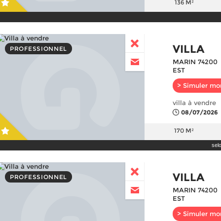
136 M²
VILLA
PROFESSIONNEL
MARIN 74200
EST
> Simuler mo
villa à vendre
08/07/2026
170 M²
sel
VILLA
PROFESSIONNEL
MARIN 74200
EST
> Simuler mo