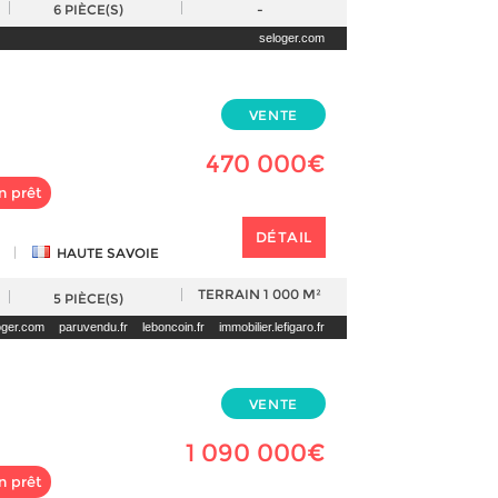
6
PIÈCE(S)
-
seloger.com
VENTE
470 000€
n prêt
DÉTAIL
|
HAUTE SAVOIE
TERRAIN
1 000 M²
5
PIÈCE(S)
oger.com
paruvendu.fr
leboncoin.fr
immobilier.lefigaro.fr
VENTE
1 090 000€
n prêt