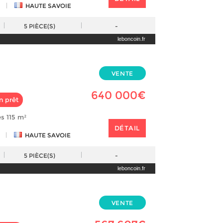
|
HAUTE SAVOIE
5
PIÈCE(S)
-
leboncoin.fr
VENTE
640 000€
n prêt
s 115 m²
DÉTAIL
|
HAUTE SAVOIE
5
PIÈCE(S)
-
leboncoin.fr
VENTE