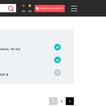
CRÉER UNE ALERTE !
(
0
)
(
0
)
 pièces, 40 m2
 000 €
1
2