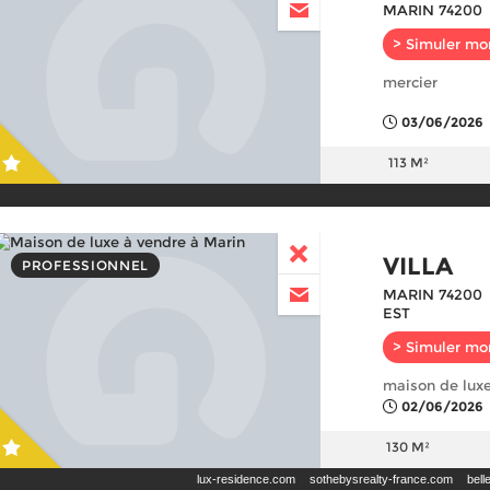
MARIN 74200
> Simuler mo
mercier
03/06/2026
113 M²
VILLA
PROFESSIONNEL
MARIN 74200
EST
> Simuler mo
maison de luxe
02/06/2026
130 M²
lux-residence.com
sothebysrealty-france.com
bell