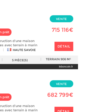
VENTE
715 116€
n prêt
truction d'une maison
es avec terrain à marin
DÉTAIL
|
HAUTE SAVOIE
TERRAIN
906 M²
5
PIÈCE(S)
leboncoin.fr
VENTE
682 799€
n prêt
truction d'une maison
es avec terrain à marin
DÉTAIL