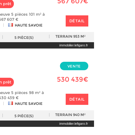
567 607€
n prêt
euve 5 pièces 101 m² à
567 607 €
DÉTAIL
|
HAUTE SAVOIE
TERRAIN
953 M²
5
PIÈCE(S)
immobilier.lefigaro.fr
VENTE
530 439€
n prêt
euve 5 pièces 98 m² à
530 439 €
DÉTAIL
|
HAUTE SAVOIE
TERRAIN
940 M²
5
PIÈCE(S)
immobilier.lefigaro.fr