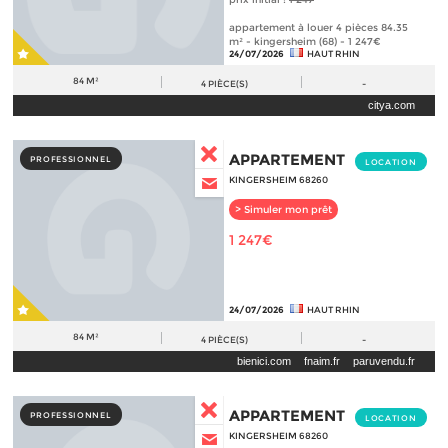
appartement à louer 4 pièces 84.35
m² - kingersheim (68) - 1 247€
24/07/2026
HAUT RHIN
84 M²
4
PIÈCE(S)
-
citya.com
APPARTEMENT
PROFESSIONNEL
LOCATION
KINGERSHEIM 68260
> Simuler mon prêt
1 247€
24/07/2026
HAUT RHIN
84 M²
4
PIÈCE(S)
-
bienici.com
fnaim.fr
paruvendu.fr
APPARTEMENT
PROFESSIONNEL
LOCATION
KINGERSHEIM 68260