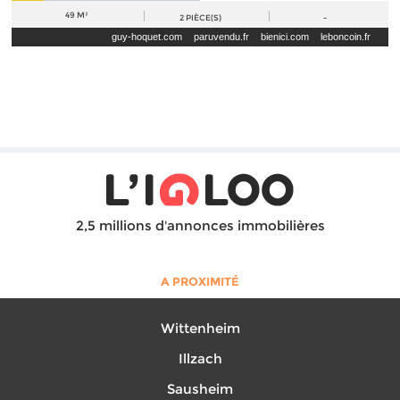
49 M²
2
PIÈCE(S)
-
guy-hoquet.com
paruvendu.fr
bienici.com
leboncoin.fr
2,5 millions d'annonces immobilières
A PROXIMITÉ
Wittenheim
Illzach
Sausheim