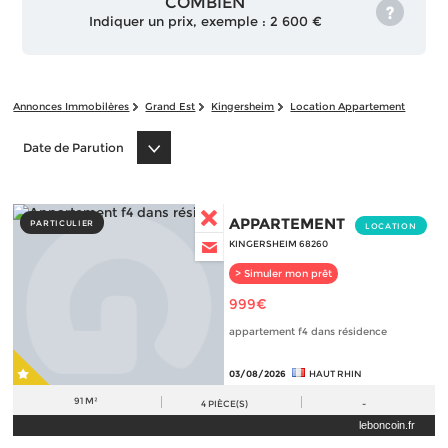
COMBIEN
Indiquer un prix, exemple : 2 600 €
Annonces Immobilères
Grand Est
Kingersheim
Location Appartement
Date de Parution
APPARTEMENT
PARTICULIER
LOCATION
KINGERSHEIM 68260
> Simuler mon prêt
999€
appartement f4 dans résidence
03/08/2026
HAUT RHIN
91 M²
4
PIÈCE(S)
-
leboncoin.fr