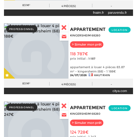
83 M²
4
PIÈCE(S)
-
fnaim.fr
paruvendu.fr
APPARTEMENT
PROFESSIONNEL
LOCATION
KINGERSHEIM 68260
> Simuler mon prêt
118 787€
prix initial :
1 187
appartement à louer 4 pièces 83.87
m² - kingersheim (68) - 1 188€
24/07/2026
HAUT RHIN
83 M²
4
PIÈCE(S)
-
citya.com
APPARTEMENT
PROFESSIONNEL
LOCATION
KINGERSHEIM 68260
> Simuler mon prêt
124 728€
prix initial :
1 247