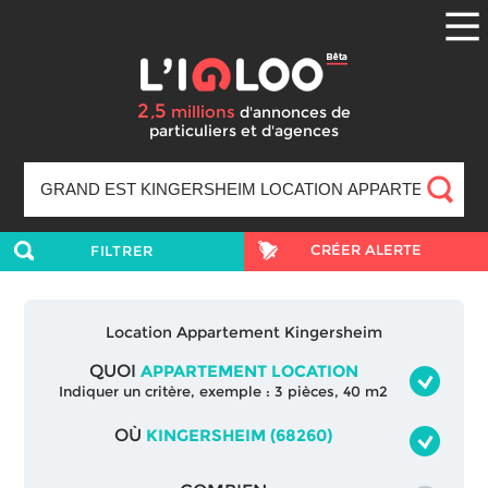
2
5
,
millions
d'annonces
de
particuliers et d'agences
CRÉER ALERTE
FILTRER
Location Appartement Kingersheim
QUOI
APPARTEMENT LOCATION
Indiquer un critère, exemple : 3 pièces, 40 m2
OÙ
KINGERSHEIM (68260)