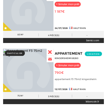
> Simuler mon prêt
1 187€
24/07/2026
HAUT RHIN
83 M²
4
PIÈCE(S)
-
bienici.com
APPARTEMENT
PARTICULIER
LOCATION
KINGERSHEIM 68260
> Simuler mon prêt
790€
appartement f3 75m2 kingersheim
13/07/2026
HAUT RHIN
75 M²
3
PIÈCE(S)
-
leboncoin.fr