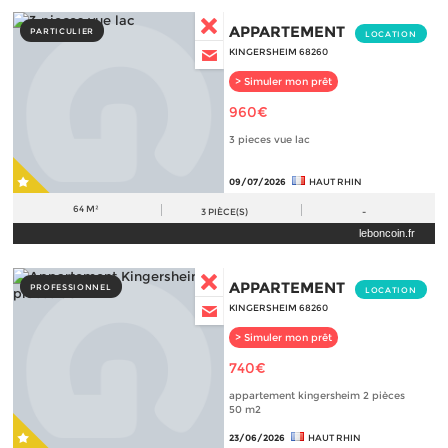
APPARTEMENT
PARTICULIER
LOCATION
KINGERSHEIM 68260
> Simuler mon prêt
960€
3 pieces vue lac
09/07/2026
HAUT RHIN
64 M²
3
PIÈCE(S)
-
leboncoin.fr
APPARTEMENT
PROFESSIONNEL
LOCATION
KINGERSHEIM 68260
> Simuler mon prêt
740€
appartement kingersheim 2 pièces
50 m2
23/06/2026
HAUT RHIN