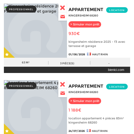
APPARTEMENT
PROFESSIONNEL
LOCATION
KINGERSHEIM 68260
> Simuler mon prêt
930€
kingersheim résidence 2025 - f3 avec
terrasse et garage
01/08/2026
HAUT RHIN
63 M²
3
PIÈCE(S)
-
bienici.com
APPARTEMENT
PROFESSIONNEL
LOCATION
KINGERSHEIM 68260
> Simuler mon prêt
1 188€
location appartement 4 pièces 83m²
kingersheim 68260
24/07/2026
HAUT RHIN