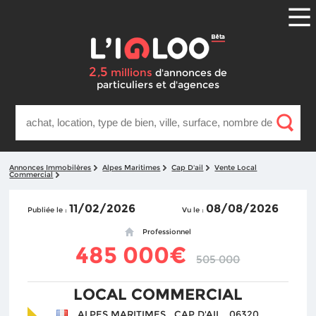
2
5
,
millions
d'annonces
de
particuliers et d'agences
Annonces Immobilères
Alpes Maritimes
Cap D'ail
Vente Local
Commercial
11/02/2026
08/08/2026
Publiée le :
Vu le :
Professionnel
485 000€
505 000
LOCAL COMMERCIAL
ALPES MARITIMES , CAP D'AIL , 06320